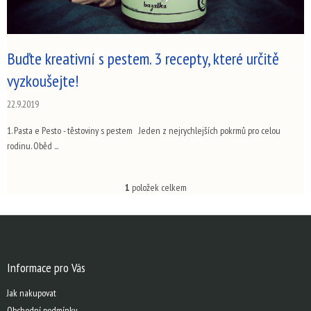
Buďte kreativní s pestem. 3 recepty, které určitě
vyzkoušejte!
22.9.2019
1. Pasta e Pesto - těstoviny s pestem Jeden z nejrychlejších pokrmů pro celou
rodinu. Oběd ...
1
položek celkem
O
v
l
Z
á
á
d
p
a
a
Informace pro Vás
c
t
í
Jak nakupovat
í
p
Obchodní podmínky