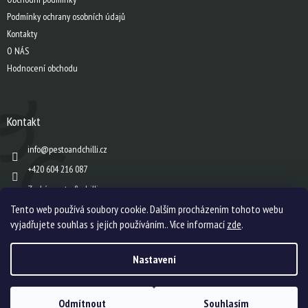
r
v
Podmínky ochrany osobních údajů
k
Kontakty
y
O NÁS
v
ý
Hodnocení obchodu
p
i
s
u
Kontakt
info
@
pestoandchilli.cz
+420 604 216 087
Zach´s pesto & chilli
Tento web používá soubory cookie. Dalším procházením tohoto webu
vyjadřujete souhlas s jejich používáním.. Více informací
zde
.
Vytvořil Shoptet
Nastavení
Copyright 2026
Zach's pesto & chilli s.r.o.
. Všechna práva vyhrazena.
Upravit
Odmítnout
Souhlasím
nastavení cookies