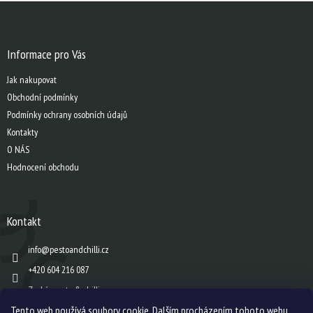
Z
á
p
a
Informace pro Vás
t
Jak nakupovat
í
Obchodní podmínky
Podmínky ochrany osobních údajů
Kontakty
O NÁS
Hodnocení obchodu
Kontakt
info
@
pestoandchilli.cz
+420 604 216 087
Zach´s pesto & chilli
Tento web používá soubory cookie. Dalším procházením tohoto webu