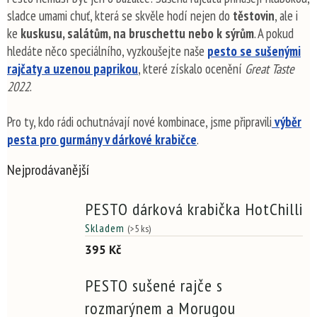
sladce umami chuť, která se skvěle hodí nejen do
těstovin
, ale i
ke
kuskusu, salátům, na bruschettu nebo k sýrům
. A pokud
hledáte něco speciálního, vyzkoušejte naše
pesto se sušenými
rajčaty a uzenou paprikou
, které získalo ocenění
Great Taste
2022
.
Pro ty, kdo rádi ochutnávají nové kombinace, jsme připravili
výběr
pesta pro gurmány v dárkové krabičce
.
Nejprodávanější
PESTO dárková krabička HotChilli
Skladem
(>5 ks)
395 Kč
PESTO sušené rajče s
rozmarýnem a Morugou