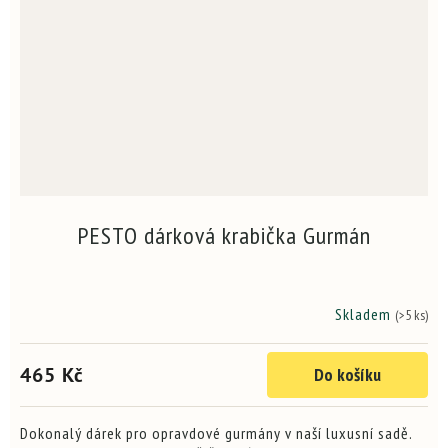
PESTO dárková krabička Gurmán
Skladem
(>5 ks)
Průměrné
hodnocení
produktu
465 Kč
Do košíku
je
5,0
z
5
Dokonalý dárek pro opravdové gurmány v naší luxusní sadě.