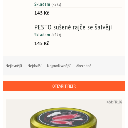
Skladem
(>5 ks)
145 Kč
PESTO sušené rajče se šalvějí
Skladem
(>5 ks)
145 Kč
Ř
a
Nejlevnější
Nejdražší
Nejprodávanější
Abecedně
z
e
n
OTEVŘÍT FILTR
í
p
V
r
Kód:
PR102
ý
o
p
d
i
u
s
k