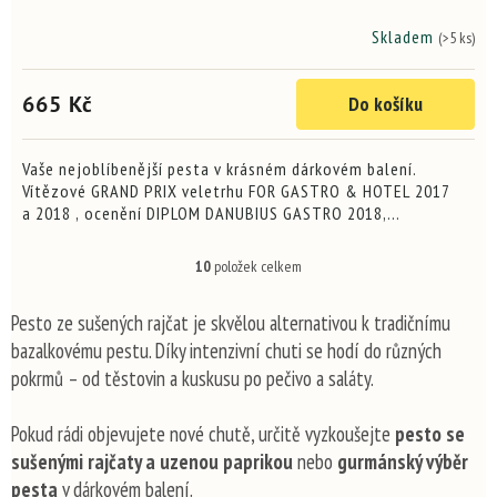
Skladem
(>5 ks)
Průměrné
hodnocení
produktu
665 Kč
Do košíku
je
5,0
z
5
Vaše nejoblíbenější pesta v krásném dárkovém balení.
hvězdiček.
Vítězové GRAND PRIX veletrhu FOR GASTRO & HOTEL 2017
a 2018 , ocenění DIPLOM DANUBIUS GASTRO 2018,
CHILLIBRANÍ 2016 , THE WORLD HOT SAUCE AWARDS 2018,
GREAT TASTE...
10
položek celkem
O
v
l
Pesto ze sušených rajčat je skvělou alternativou k tradičnímu
á
bazalkovému pestu. Díky intenzivní chuti se hodí do různých
d
pokrmů – od těstovin a kuskusu po pečivo a saláty.
a
c
í
Pokud rádi objevujete nové chutě, určitě vyzkoušejte
pesto se
p
sušenými rajčaty a uzenou paprikou
nebo
gurmánský výběr
r
v
pesta
v dárkovém balení.