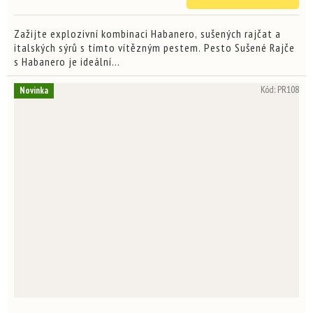
3,5
z
5
Zažijte explozivní kombinaci Habanero, sušených rajčat a
hvězdiček.
italských sýrů s tímto vítězným pestem. Pesto Sušené Rajče
s Habanero je ideální...
Kód:
PR108
Novinka