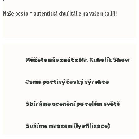
k
y
Naše pesto = autentická chuť Itálie na vašem talíři!
v
ý
p
i
s
u
Můžete nás znát z Mr. Kubelík Show
Jsme poctivý český výrobce
Sbíráme ocenění po celém světě
Sušíme mrazem (lyofilizace)