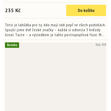
hodnocení
produktu
235 Kč
Do košíku
je
4,3
z
5
Toto je lahůdka pro ty, kdo mají rádi pepř ve všech podobách.
hvězdiček.
Spojili jsme dvě české značky – každá si odnesla 3 hvězdy
Great Taste – a výsledkem je tahle pestropepřová fúze. Má
v sobě závan sušených rajčat, které jsou typicky...
Kód:
438
Novinka