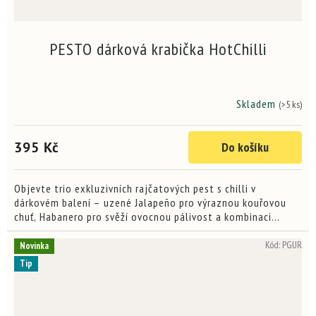
PESTO dárková krabička HotChilli
Skladem
(>5 ks)
395 Kč
Do košíku
Objevte trio exkluzivních rajčatových pest s chilli v
dárkovém balení – uzené Jalapeño pro výraznou kouřovou
chuť, Habanero pro svěží ovocnou pálivost a kombinaci
rozmarýnu s Trinidad Scorpion Moruga pro aromatickou
intenzitu a...
Kód:
PGUR
Novinka
Tip