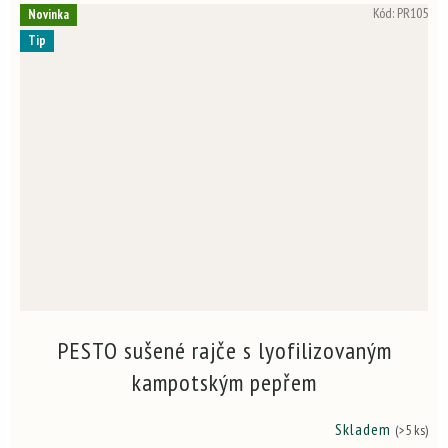
Kód:
PR105
Novinka
Tip
PESTO sušené rajče s lyofilizovaným
kampotským pepřem
Skladem
(>5 ks)
Průměrné