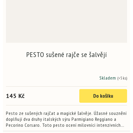
PESTO sušené rajče se šalvějí
Skladem
(>5 ks)
Průměrné
hodnocení
produktu
145 Kč
Do košíku
je
3,8
z
5
Pesto ze sušených rajčat a magické šalvěje. Úžasné souznění
hvězdiček.
doplňují dva druhy italských sýru Parmigiano Reggiano a
Pecorino Corsaro. Toto pesto ocení milovníci intenzivních
chutí, sušených rajčat a šalvěje. 120g /...