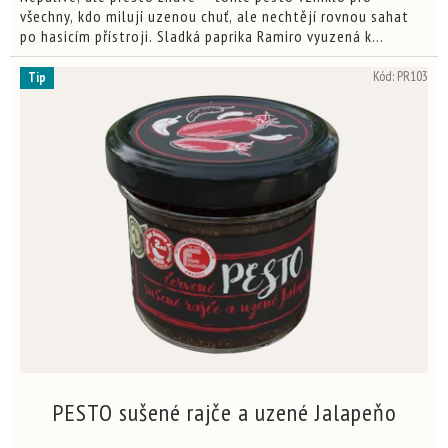
hvězdiček.
všechny, kdo milují uzenou chuť, ale nechtějí rovnou sahat
po hasicím přístroji. Sladká paprika Ramiro vyuzená k
dokonalosti se tu potkává se sušenými rajčaty, která si na...
Kód:
PR103
Tip
PESTO sušené rajče a uzené Jalapeňo