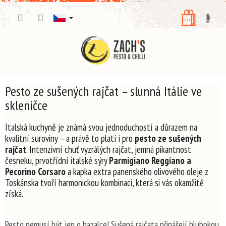
Přejít
NÁKUPNÍ
na
obsah
KOŠÍK
Pesto ze sušených rajčat – slunná Itálie ve
skleničce
Italská kuchyně je známá svou jednoduchostí a důrazem na
kvalitní suroviny – a právě to platí i pro
pesto ze sušených
rajčat
. Intenzivní chuť vyzrálých rajčat, jemná pikantnost
česneku, prvotřídní italské sýry
Parmigiano Reggiano a
Pecorino Corsaro
a kapka extra panenského olivového oleje z
Toskánska tvoří harmonickou kombinaci, která si vás okamžitě
získá.
Pesto nemusí být jen o bazalce! Sušená rajčata přinášejí hlubokou,