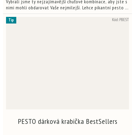
hvězdiček.
Vybrali jsme ty nejzajímavější chuťové kombinace, aby jste s
nimi mohli obdarovat Vaše nejmilejší. Lehce pikantní pesto s
kouřovým nádechem , pravá chuť slunné Itálie a...
Kód:
PBEST
Tip
PESTO dárková krabička BestSellers