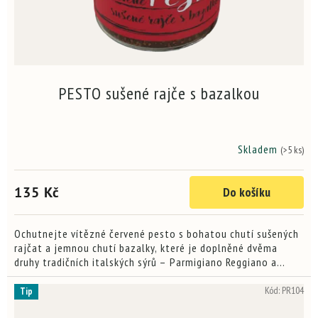
PESTO sušené rajče s bazalkou
Skladem
(>5 ks)
Průměrné
hodnocení
produktu
135 Kč
Do košíku
je
4,8
z
5
Ochutnejte vítězné červené pesto s bohatou chutí sušených
hvězdiček.
rajčat a jemnou chutí bazalky, které je doplněné dvěma
druhy tradičních italských sýrů – Parmigiano Reggiano a
Pecorino Romano. Toto pesto, oceněné na mezinárodních...
Kód:
PR104
Tip