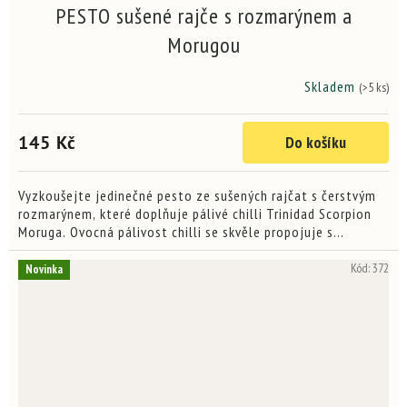
PESTO sušené rajče s rozmarýnem a
Morugou
Skladem
(>5 ks)
145 Kč
Do košíku
Vyzkoušejte jedinečné pesto ze sušených rajčat s čerstvým
rozmarýnem, které doplňuje pálivé chilli Trinidad Scorpion
Moruga. Ovocná pálivost chilli se skvěle propojuje s
aromatickým rozmarýnem a dvojicí italských sýrů...
Kód:
372
Novinka