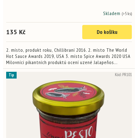
Skladem
(>5 ks)
Průměrné
hodnocení
produktu
135 Kč
Do košíku
je
4,8
z
5
2. místo, produkt roku, Chillibraní 2016. 2. místo The World
hvězdiček.
Hot Sauce Awards 2019, USA 3. místo Spice Awards 2020 USA
Milovníci pikantních produktú ocení uzené Jalapeňos
v kombinaci se sušenými rajčaty a italskými...
Kód:
PR101
Tip