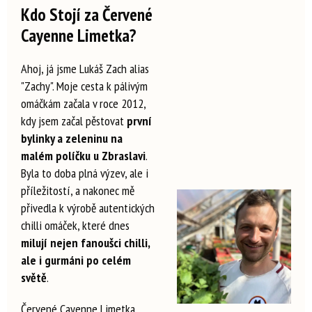
Kdo Stojí za Červené
Cayenne Limetka?
Ahoj, já jsme Lukáš Zach alias
"Zachy". Moje cesta k pálivým
omáčkám začala v roce 2012,
kdy jsem začal pěstovat
první
bylinky a zeleninu na
malém políčku u Zbraslavi
.
Byla to doba plná výzev, ale i
příležitostí, a nakonec mě
přivedla k výrobě autentických
chilli omáček, které dnes
milují nejen fanoušci chilli,
ale i gurmáni po celém
světě
.
Červené Cayenne Limetka