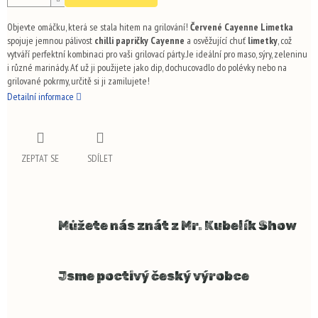
Objevte omáčku, která se stala hitem na grilování!
Červené Cayenne Limetka
spojuje jemnou pálivost
chilli papričky Cayenne
a osvěžující chuť
limetky
, což
vytváří perfektní kombinaci pro vaši grilovací párty. Je ideální pro maso, sýry, zeleninu
i různé marinády. Ať už ji použijete jako dip, dochucovadlo do polévky nebo na
grilované pokrmy, určitě si ji zamilujete!
Detailní informace
ZEPTAT SE
SDÍLET
Můžete nás znát z Mr. Kubelík Show
Jsme poctivý český výrobce