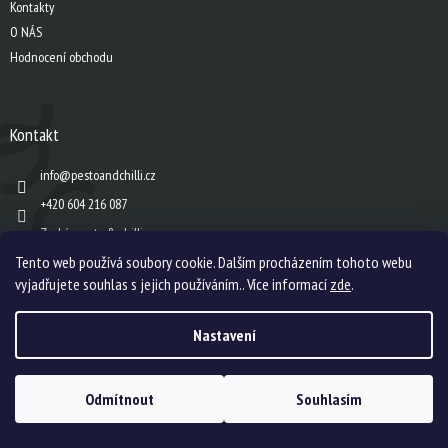
Kontakty
O NÁS
Hodnocení obchodu
Kontakt
info
@
pestoandchilli.cz
+420 604 216 087
Zach´s pesto & chilli
Tento web používá soubory cookie. Dalším procházením tohoto webu
vyjadřujete souhlas s jejich používáním.. Více informací
zde
.
Vytvořil Shoptet
Nastavení
Copyright 2026
Zach's pesto & chilli s.r.o.
. Všechna práva vyhrazena.
Upravit
Odmítnout
Souhlasím
nastavení cookies