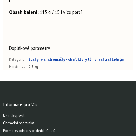
Obsah balení:
115 g / 15 i více porcí
Doplňkové parametry
Kategorie
:
Zachyho chilli omáčky - oheň, který tě nenechá chladným
Hmotnost
:
0.2 kg
Z
á
p
a
Informace pro Vás
t
Jak nakupovat
í
Obchodní podmínky
Podmínky ochrany osobních údajů