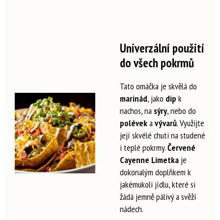
Univerzální použití
do všech pokrmů
Tato omáčka je skvělá do
marinád
, jako
dip
k
nachos, na
sýry
, nebo do
polévek
a
vývarů
. Využijte
její skvélé chuti na studené
i teplé pokrmy.
Červené
Cayenne Limetka
je
dokonalým doplňkem k
jakémukoli jídlu, které si
žádá jemně pálivý a svěží
nádech.