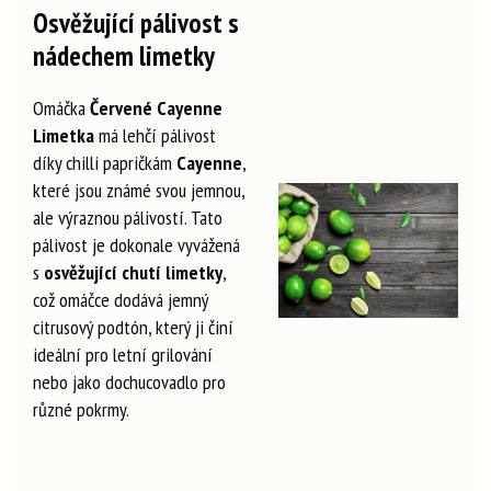
Osvěžující pálivost s
nádechem limetky
Omáčka
Červené Cayenne
Limetka
má lehčí pálivost
díky chilli papričkám
Cayenne
,
které jsou známé svou jemnou,
ale výraznou pálivostí. Tato
pálivost je dokonale vyvážená
s
osvěžující chutí limetky
,
což omáčce dodává jemný
citrusový podtón, který ji činí
ideální pro letní grilování
nebo jako dochucovadlo pro
různé pokrmy.