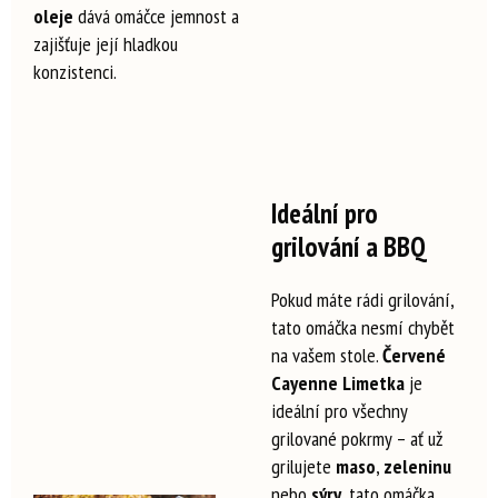
oleje
dává omáčce jemnost a
zajišťuje její hladkou
konzistenci.
Ideální pro
grilování a BBQ
Pokud máte rádi grilování,
tato omáčka nesmí chybět
na vašem stole.
Červené
Cayenne Limetka
je
ideální pro všechny
grilované pokrmy – ať už
grilujete
maso
,
zeleninu
nebo
sýry
, tato omáčka