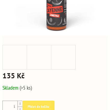
135 Kč
Měrná
Skladem
(>5 ks)
cena:
Přidat do košíku