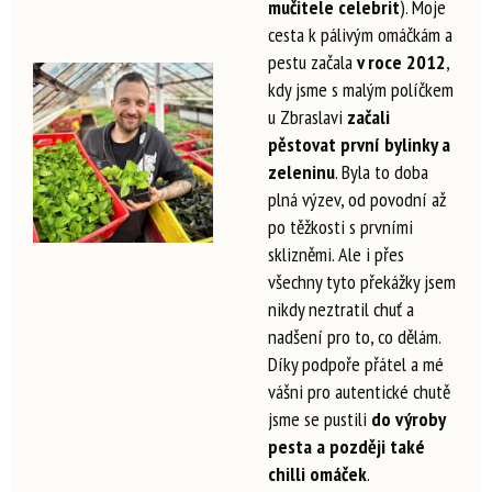
mučitele celebrit
). Moje
cesta k pálivým omáčkám a
pestu začala
v roce 2012
,
kdy jsme s malým políčkem
u Zbraslavi
začali
pěstovat první bylinky a
zeleninu
. Byla to doba
plná výzev, od povodní až
po těžkosti s prvními
sklizněmi. Ale i přes
všechny tyto překážky jsem
nikdy neztratil chuť a
nadšení pro to, co dělám.
Díky podpoře přátel a mé
vášni pro autentické chutě
jsme se pustili
do výroby
pesta a později také
chilli omáček
.