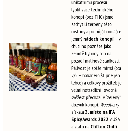
unikátnímu procesu
lyofilizace technického
konopí (bez THC) jsme
zachytili terpeny této
rostliny a propůjčili omáčce
jemný
nádech konopí
– v
chuti ho poznáte jako
zemitě bylinný tón na
pozadí malinové sladkosti.
Pálivost je spíše mírná (cca
2/5 – habanero štípne jen
lehce) a celkový prožitek je
velmi netradiční: ovocná
svěžest přechází v “zelený”
dozvuk konopí.
Weedberry
získala
3. místo na IFA
Spicy Awards 2022
v USA
a zlato na
Clifton Chilli