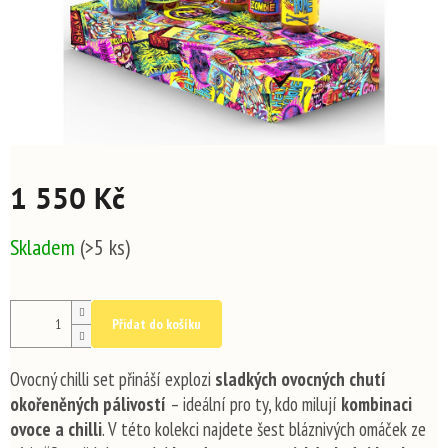
1 550 Kč
Měrná
Skladem
(>5 ks)
cena:
Přidat do košíku
Ovocný chilli set přináší explozi
sladkých ovocných chutí
okořeněných pálivostí
– ideální pro ty, kdo milují
kombinaci
ovoce a chilli
. V této kolekci najdete šest bláznivých omáček ze