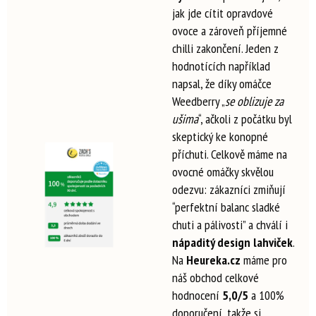
jak jde cítit opravdové
ovoce a zároveň příjemné
chilli zakončení. Jeden z
hodnotících například
napsal, že díky omáčce
Weedberry „
se oblizuje za
ušima
“, ačkoli z počátku byl
skeptický ke konopné
příchuti.
Celkově máme na
ovocné omáčky skvělou
odezvu: zákazníci zmiňují
“perfektní balanc sladké
chuti a pálivosti” a chválí i
nápaditý design lahviček
.
Na
Heureka.cz
máme pro
náš obchod celkové
hodnocení
5,0/5
a 100%
doporučení,
takže si