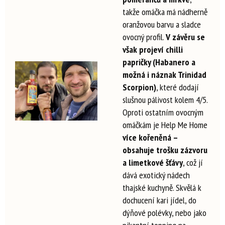
takže omáčka má nádherně
oranžovou barvu a sladce
ovocný profil.
V závěru se
však projeví chilli
papričky (Habanero a
možná i náznak Trinidad
Scorpion)
, které dodají
slušnou pálivost kolem 4/5.
Oproti ostatním ovocným
omáčkám je Help Me Home
více kořeněná –
obsahuje trošku zázvoru
a limetkové šťávy
, což jí
dává exotický nádech
thajské kuchyně. Skvělá k
dochucení kari jídel, do
dýňové polévky, nebo jako