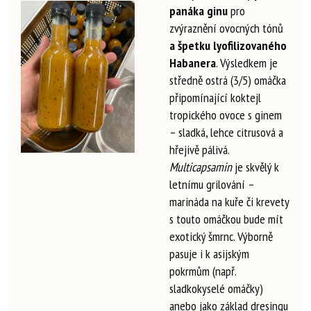
panáka ginu
pro
zvýraznění ovocných tónů
a špetku lyofilizovaného
Habanera
. Výsledkem je
středně ostrá (3/5) omáčka
připomínající koktejl
tropického ovoce s ginem
– sladká, lehce citrusová a
hřejivě pálivá.
Multicapsamin
je skvělý k
letnímu grilování –
marináda na kuře či krevety
s touto omáčkou bude mít
exotický šmrnc. Výborně
pasuje i k asijským
pokrmům (např.
sladkokyselé omáčky)
anebo jako základ dresingu