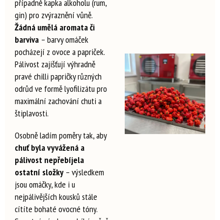
případně kapka alkoholu (rum,
gin) pro zvýraznění vůně.
Žádná umělá aromata či
barviva
– barvy omáček
pocházejí z ovoce a papriček.
Pálivost zajišťují výhradně
pravé chilli papričky různých
odrůd ve formě lyofilizátu pro
maximální zachování chuti a
štiplavosti.
Osobně ladím poměry tak, aby
chuť byla vyvážená a
pálivost nepřebíjela
ostatní složky
– výsledkem
jsou omáčky, kde i u
nejpálivějších kousků stále
cítíte bohaté ovocné tóny.