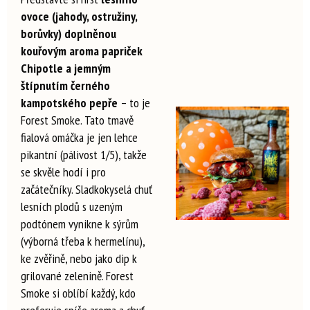
ovoce (jahody, ostružiny,
borůvky) doplněnou
kouřovým aroma papriček
Chipotle a jemným
štípnutím černého
kampotského pepře
– to je
Forest Smoke. Tato tmavě
fialová omáčka je jen lehce
pikantní (pálivost 1/5), takže
se skvěle hodí i pro
začátečníky. Sladkokyselá chuť
lesních plodů s uzeným
podtónem vynikne k sýrům
(výborná třeba k hermelínu),
ke zvěřině, nebo jako dip k
grilované zelenině. Forest
Smoke si oblíbí každý, kdo