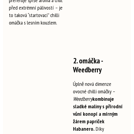
preferuje spíše aroma a chuť
před extrémní pálivostí – je
to taková “startovací” chilli
omáčka s lesním kouzlem.
2. omáčka -
Weedberry
Úplně nová dimenze
ovocné chilli omáčky –
Weedberry
kombinuje
sladké maliny s přírodní
vůní konopí a mírným
žárem papriček
Habanero.
Díky