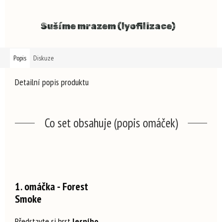
Sušíme mrazem (lyofilizace)
Popis
Diskuze
Detailní popis produktu
Co set obsahuje (popis omáček)
1. omáčka - Forest
Smoke
Představte si hrst
l
esního