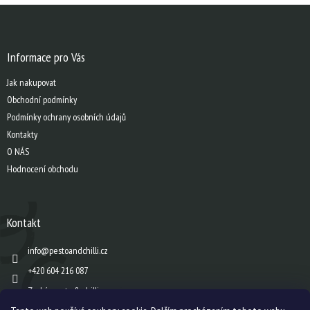
Z
á
p
a
Informace pro Vás
t
Jak nakupovat
í
Obchodní podmínky
Podmínky ochrany osobních údajů
Kontakty
O NÁS
Hodnocení obchodu
Kontakt
info
@
pestoandchilli.cz
+420 604 216 087
Zach´s pesto & chilli