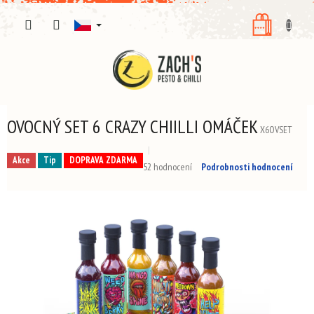
Přejít
NÁKUPNÍ
na
obsah
KOŠÍK
OVOCNÝ SET 6 CRAZY CHIILLI OMÁČEK
X6OVSET
Akce
Tip
DOPRAVA ZDARMA
Průměrné
52 hodnocení
Podrobnosti hodnocení
hodnocení
produktu
je
3,8
z
5
hvězdiček.