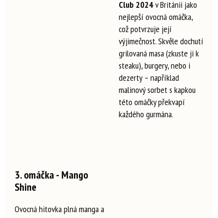
Club 2024
v Británii jako
nejlepší ovocná omáčka,
což potvrzuje její
výjimečnost. Skvěle dochutí
grilovaná masa (zkuste ji k
steaku), burgery, nebo i
dezerty – například
malinový sorbet s kapkou
této omáčky překvapí
každého gurmána.
3. omáčka - Mango
Shine
Ovocná hitovka plná manga a