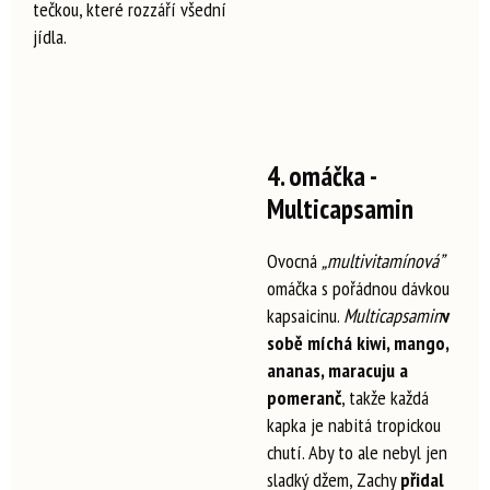
tečkou, které rozzáří všední
jídla.
4. omáčka -
Multicapsamin
Ovocná
„multivitamínová”
omáčka s pořádnou dávkou
kapsaicinu.
Multicapsamin
v
sobě míchá kiwi, mango,
ananas, maracuju a
pomeranč
, takže každá
kapka je nabitá tropickou
chutí. Aby to ale nebyl jen
sladký džem, Zachy
přidal