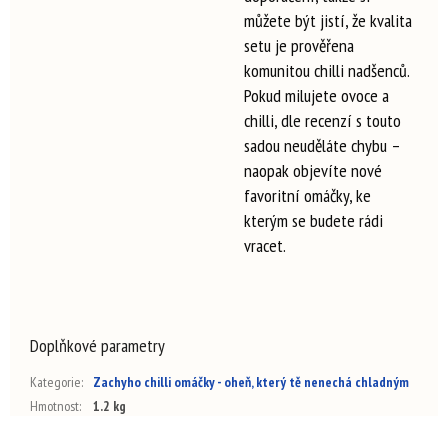
můžete být jistí, že kvalita
setu je prověřena
komunitou chilli nadšenců.
Pokud milujete ovoce a
chilli, dle recenzí s touto
sadou neuděláte chybu –
naopak objevíte nové
favoritní omáčky, ke
kterým se budete rádi
vracet.
Doplňkové parametry
Kategorie
:
Zachyho chilli omáčky - oheň, který tě nenechá chladným
Hmotnost
:
1.2 kg