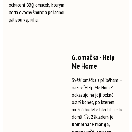
ochucení BBQ omáček, kterým
dodá ovocný šmrnc a pořádnou
pálivou vzpruhu.
6. omáčka - Help
Me Home
Svěží omáčka s příběhem –
název “Help Me Home”
odkazuje na její pěkně
ostrý konec, po kterém
možná budete hledat cestu
domů 😅. Základem je
kombinace manga,
pomerančů a mrkve
,