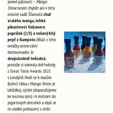
jemné pálivosti –
Mango
Shine
nesmí chybět ani v této
ovocné sadě. Šťavnatá
chuť
zralého manga, lehká
pikantnost Habanero
papriček (2/5) a voňavý bílý
pepř z Kampotu
dělají z této
omáčky univerzální
dochucovadlo.
Je
dvojnásobně hvězdná
,
protože si odnesla dvě hvězdy
z Great Taste Awards 2021
v Londýně.
Hodí se k masům
(kuřecí tikka s Mango Shine je
lahůdka), sýrům (doporučujeme
ke kozímu sýru) i k míchání do
jogurtových dresinků a dipů. Je
to sladké pohlazení s chilli