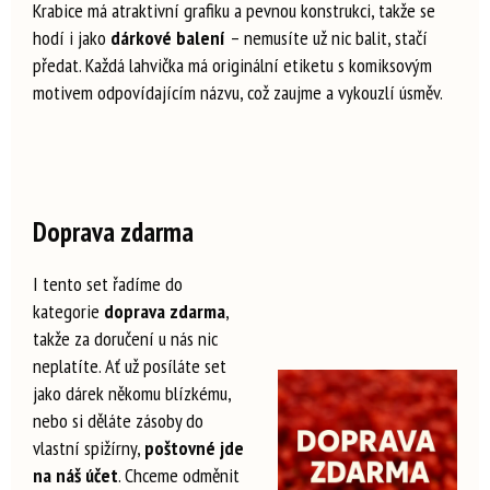
Krabice má atraktivní grafiku a pevnou konstrukci, takže se
hodí i jako
dárkové balení
– nemusíte už nic balit, stačí
předat. Každá lahvička má originální etiketu s komiksovým
motivem odpovídajícím názvu, což zaujme a vykouzlí úsměv.
Doprava zdarma
I tento set řadíme do
kategorie
doprava zdarma
,
takže za doručení u nás nic
neplatíte. Ať už posíláte set
jako dárek někomu blízkému,
nebo si děláte zásoby do
vlastní spižírny,
poštovné jde
na náš účet
. Chceme odměnit