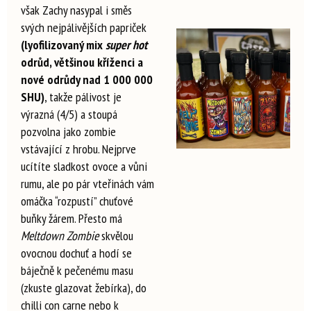
však Zachy nasypal i směs
svých nejpálivějších papriček
(lyofilizovaný mix
super hot
odrůd, většinou kříženci a
nové odrůdy nad 1 000 000
SHU)
, takže pálivost je
výrazná (4/5) a stoupá
pozvolna jako zombie
vstávající z hrobu. Nejprve
ucítíte sladkost ovoce a vůni
rumu, ale po pár vteřinách vám
omáčka “rozpustí” chuťové
buňky žárem. Přesto má
Meltdown Zombie
skvělou
ovocnou dochuť a hodí se
báječně k pečenému masu
(zkuste glazovat žebírka), do
chilli con carne nebo k