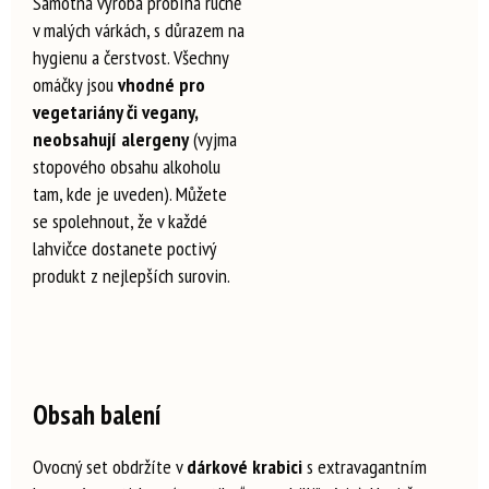
Samotná výroba probíhá ručně
v malých várkách, s důrazem na
hygienu a čerstvost. Všechny
omáčky jsou
vhodné pro
vegetariány či vegany,
neobsahují alergeny
(vyjma
stopového obsahu alkoholu
tam, kde je uveden). Můžete
se spolehnout, že v každé
lahvičce dostanete poctivý
produkt z nejlepších surovin.
Obsah balení
Ovocný set obdržíte v
dárkové krabici
s extravagantním