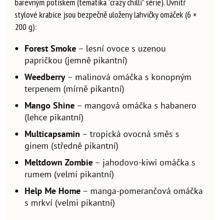
barevným potiskem (tematika “crazy chilli” série). Uvnitř
stylové krabice jsou bezpečně uloženy lahvičky omáček (6 ×
200 g):
Forest Smoke
– lesní ovoce s uzenou
papričkou (jemně pikantní)
Weedberry
– malinová omáčka s konopným
terpenem (mírně pikantní)
Mango Shine
– mangová omáčka s habanero
(lehce pikantní)
Multicapsamin
– tropická ovocná směs s
ginem (středně pikantní)
Meltdown Zombie
– jahodovo-kiwi omáčka s
rumem (velmi pikantní)
Help Me Home
– manga-pomerančová omáčka
s mrkví (velmi pikantní)