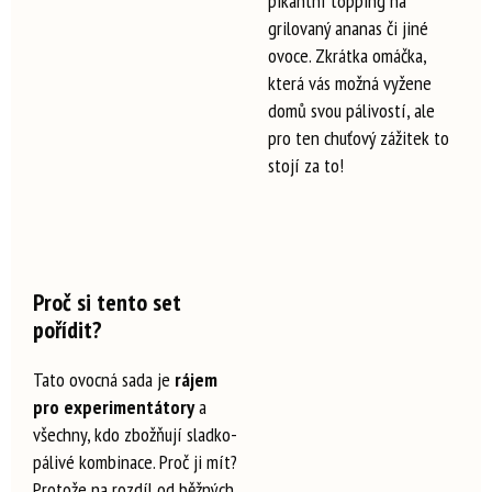
pikantní topping na
grilovaný ananas či jiné
ovoce. Zkrátka omáčka,
která vás možná vyžene
domů svou pálivostí, ale
pro ten chuťový zážitek to
stojí za to!
Proč si tento set
pořídit?
Tato ovocná sada je
rájem
pro experimentátory
a
všechny, kdo zbožňují sladko-
pálivé kombinace. Proč ji mít?
Protože na rozdíl od běžných