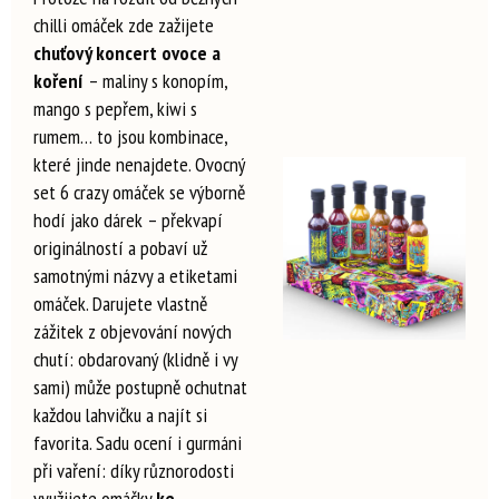
chilli omáček zde zažijete
chuťový koncert ovoce a
koření
– maliny s konopím,
mango s pepřem, kiwi s
rumem… to jsou kombinace,
které jinde nenajdete. Ovocný
set 6 crazy omáček se výborně
hodí jako dárek – překvapí
originálností a pobaví už
samotnými názvy a etiketami
omáček. Darujete vlastně
zážitek z objevování nových
chutí: obdarovaný (klidně i vy
sami) může postupně ochutnat
každou lahvičku a najít si
favorita. Sadu ocení i gurmáni
při vaření: díky různorodosti
využijete omáčky
ke