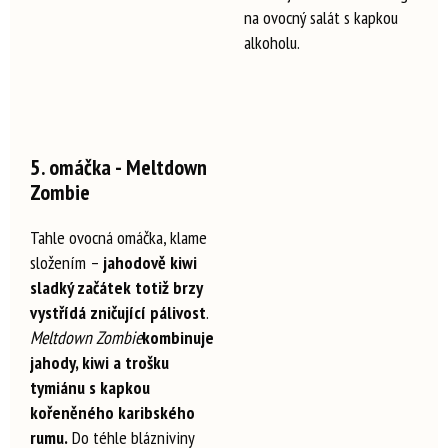
na ovocný salát s kapkou
alkoholu.
5. omáčka - Meltdown
Zombie
Tahle ovocná omáčka, klame
složením –
jahodově kiwi
sladký začátek totiž brzy
vystřídá zničující pálivost
.
Meltdown Zombie
kombinuje
jahody, kiwi a trošku
tymiánu s kapkou
kořeněného karibského
rumu.
Do téhle blázniviny