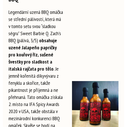
Legendární uzená BBQ omáčka
se střední pálivostí, která má
v tomto setu svou “sladkou
ségru” Sweet Barbie Q. Zach’s
BBQ (pálivá, 3/5)
obsahuje
uzené Jalapeño papričky
pro kouřový říz, sušené
švestky pro sladkost a
italská rajčata pro tělo
. Je
jemně kořenitá díkyvývaru z
fenyklu a skořice, takže
pikantnost je příjemná a ne
přehnaná. Tato omáčka získala
2. místo na IFA Spicy Awards
2020 v USA, takže obstála v
mezinárodní konkurenci BBQ
omáček. Skvěle se hodí na