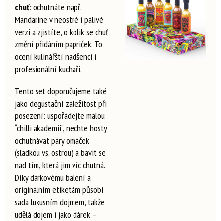
chuť
: ochutnáte např.
Mandarine v neostré i pálivé
verzi a zjistíte, o kolik se chuť
změní přidáním papriček. To
ocení kulinářští nadšenci i
profesionální kuchaři.
Tento set doporučujeme také
jako degustační záležitost při
posezení: uspořádejte malou
“chilli akademii”, nechte hosty
ochutnávat páry omáček
(sladkou vs. ostrou) a bavit se
nad tím, která jim víc chutná.
Díky dárkovému balení a
originálním etiketám působí
sada luxusním dojmem, takže
udělá dojem i jako dárek –