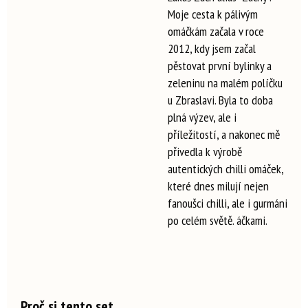
Moje cesta k pálivým
omáčkám začala v roce
2012, kdy jsem začal
pěstovat první bylinky a
zeleninu na malém políčku
u Zbraslavi. Byla to doba
plná výzev, ale i
příležitostí, a nakonec mě
přivedla k výrobě
autentických chilli omáček,
které dnes milují nejen
fanoušci chilli, ale i gurmáni
po celém světě. áčkami.
Proč si tento set