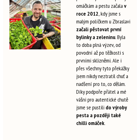
omáčkám a pestu začala
v
roce 2012
, kdy jsme s
malým políčkem u Zbraslavi
začali pěstovat první
bylinky a zeleninu
. Byla
to doba plná výzev, od
povodní až po těžkosti s
prvními sklizněmi. Ale i
přes všechny tyto překážky
jsem nikdy neztratil chuť a
nadšení pro to, co dělám.
Díky podpoře přátel a mé
vášni pro autentické chutě
jsme se pustili
do výroby
pesta a později také
chilli omáček
.