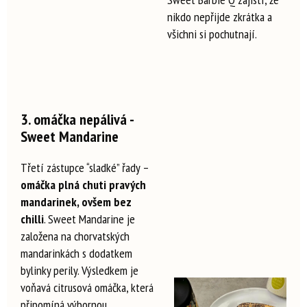
nikdo nepřijde zkrátka a
všichni si pochutnají.
3. omáčka nepálivá -
Sweet Mandarine
Třetí zástupce “sladké” řady –
omáčka plná chuti pravých
mandarinek, ovšem bez
chilli
. Sweet Mandarine je
založena na chorvatských
mandarinkách s dodatkem
bylinky perily. Výsledkem je
voňavá citrusová omáčka, která
připomíná výbornou