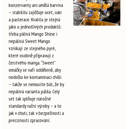
konzervanty ani umělá barviva
– stabilitu zajišťuje ocet, cukr
a pasterace. Kvalita je stejná
jako u jednotlivých produktů:
třeba pálivá Mango Shine i
nepálivá Sweet Mango
vznikají ze stejného pyré,
které osobně připravuji z
čerstvého manga. “Sweet”
omáčky se vaří odděleně, aby
nedošlo ke kontaminaci chilli
– takže se nemusíte bát, že by
nepálivá varianta pálila. Celý
set tak splňuje náročné
standardy ruční výroby – a to
jak v chuti, tak v bezpečnosti a
preciznosti zpracování.