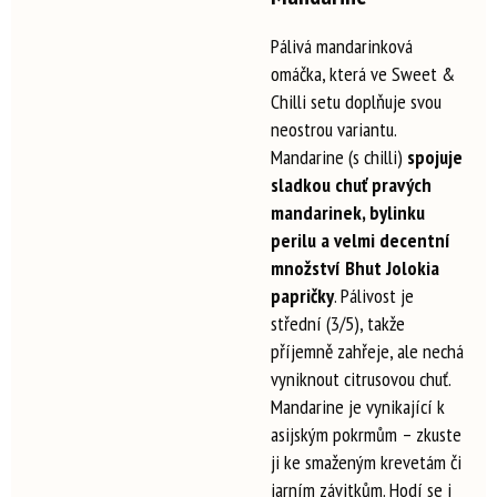
Pálivá mandarinková
omáčka, která ve Sweet &
Chilli setu doplňuje svou
neostrou variantu.
Mandarine (s chilli)
spojuje
sladkou chuť pravých
mandarinek, bylinku
perilu a velmi decentní
množství Bhut Jolokia
papričky
. Pálivost je
střední (3/5), takže
příjemně zahřeje, ale nechá
vyniknout citrusovou chuť.
Mandarine je vynikající k
asijským pokrmům – zkuste
ji ke smaženým krevetám či
jarním závitkům. Hodí se i