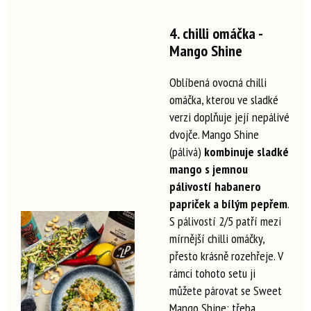
4. chilli omáčka -
Mango Shine
Oblíbená ovocná chilli
omáčka, kterou ve sladké
verzi doplňuje její nepálivé
dvojče. Mango Shine
(pálivá)
kombinuje sladké
mango s jemnou
pálivostí habanero
papriček a bílým pepřem
.
S pálivostí 2/5 patří mezi
mírnější chilli omáčky,
přesto krásně rozehřeje. V
rámci tohoto setu ji
můžete párovat se Sweet
Mango Shine: třeba