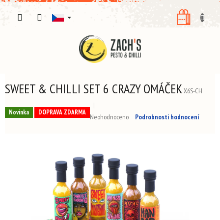
Přejít
NÁKUPNÍ
na
obsah
KOŠÍK
SWEET & CHILLI SET 6 CRAZY OMÁČEK
X6S-CH
Novinka
DOPRAVA ZDARMA
Průměrné
Neohodnoceno
Podrobnosti hodnocení
hodnocení
produktu
je
0,0
z
5
hvězdiček.