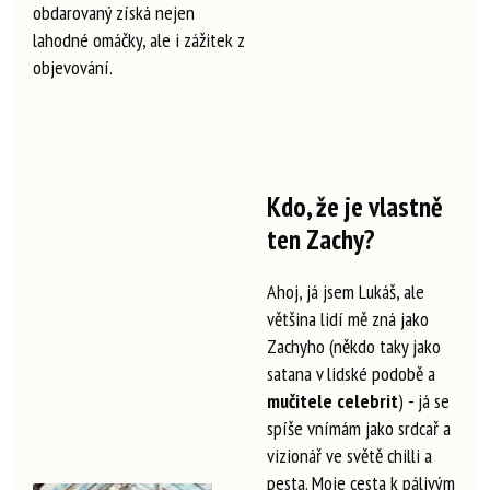
obdarovaný získá nejen
lahodné omáčky, ale i zážitek z
objevování.
Kdo, že je vlastně
ten Zachy?
Ahoj, já jsem Lukáš, ale
většina lidí mě zná jako
Zachyho (někdo taky jako
satana v lidské podobě a
mučitele celebrit
) - já se
spíše vnímám jako srdcař a
vizionář ve světě chilli a
pesta. Moje cesta k pálivým