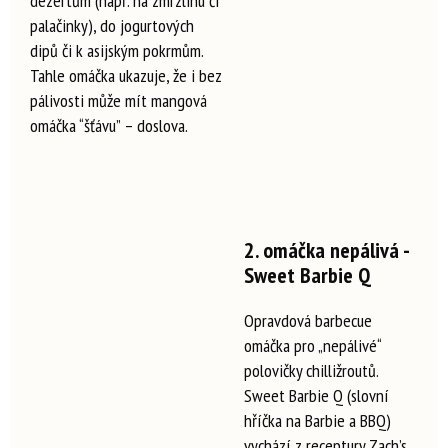
dezertům (např. na zmrzlinu či
palačinky), do jogurtových
dipů či k asijským pokrmům.
Tahle omáčka ukazuje, že i bez
pálivosti může mít mangová
omáčka “šťávu” – doslova.
2. omáčka nepálivá -
Sweet Barbie Q
Opravdová barbecue
omáčka pro „nepálivé“
polovičky chilližroutů.
Sweet Barbie Q (slovní
hříčka na Barbie a BBQ)
vychází z receptury Zach’s