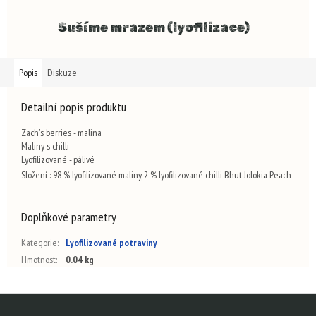
Sušíme mrazem (lyofilizace)
Popis
Diskuze
Detailní popis produktu
Zach's berries - malina
Maliny s chilli
Lyofilizované - pálivé
Složení : 98 % lyofilizované maliny, 2 % lyofilizované chilli Bhut Jolokia Peach
Doplňkové parametry
Kategorie
:
Lyofilizované potraviny
Hmotnost
:
0.04 kg
Z