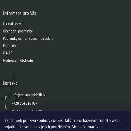
á
p
a
Informace pro Vás
t
Jak nakupovat
í
Obchodní podmínky
Podmínky ochrany osobních údajů
Kontakty
O NÁS
Hodnocení obchodu
Kontakt
info
@
pestoandchilli.cz
+420 604 216 087
Zach´s pesto & chilli
Tento web používá soubory cookie. Dalším procházením tohoto webu
vyjadřujete souhlas s jejich používáním.. Více informací
zde
.