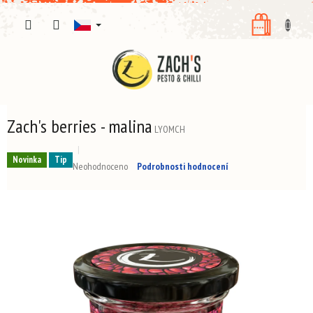
Přejít
NÁKUPNÍ
na
obsah
KOŠÍK
Zach's berries - malina
LYOMCH
Novinka
Tip
Průměrné
Neohodnoceno
Podrobnosti hodnocení
hodnocení
produktu
je
0,0
z
5
hvězdiček.