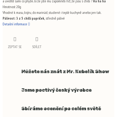
a uvidítě sami co přijde. Jo že jste mu zapomněli říct, že jsou s chilli ?
Ha ha ha
Hmotnost 20g
Vhodné k masu, ksýru, do marinád, studené i teplé kuchyně anebo jen tak.
Pálivost: 3 z 5 chilli papriček,
středně pálivé
Detailní informace
ZEPTAT SE
SDÍLET
Můžete nás znát z Mr. Kubelík Show
Jsme poctivý český výrobce
Sbíráme ocenění po celém světě