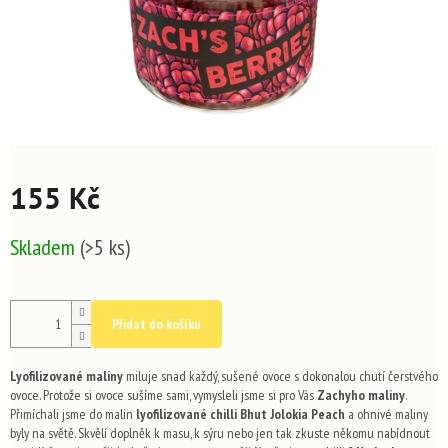
155 Kč
Měrná
Skladem
(>5 ks)
cena:
Přidat do košíku
Lyofilizované maliny
miluje snad každý, sušené ovoce s dokonalou chutí čerstvého
ovoce. Protože si ovoce sušíme sami, vymysleli jsme si pro Vás
Zachyho maliny
.
Přimíchali jsme do malin
lyofilizované chilli Bhut Jolokia Peach
a ohnivé maliny
byly na světě. Skvělí doplněk k masu, k sýru nebo jen tak zkuste někomu nabídnout