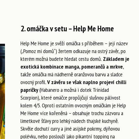
2. omáčka v setu – Help Me Home
Help Me Home je svěží omáčka s příběhem – její název
(„Pomoz mi domů“) žertem odkazuje na ostrý závěr, po
kterém možná budete hledat cestu domů.
Základem je
exotická kombinace manga, pomerančů a mrkve
,
takže omáčka má nádherně oranžovou barvu a sladce
ovocný profil.
V závěru se však naplno projeví chilli
papričky
(Habanero a možná i dotek Trinidad
Scorpion), které omáčce propůjčují slušnou pálivost
kolem 4/5. Oproti ostatním ovocným omáčkám je Help
Me Home více kořeněná – obsahuje trochu zázvoru a
limetkové šťávy pro lehký nádech thajské kuchyně.
Skvěle dochutí curry a jiné asijské pokrmy, dýňovou
polévku, nebo poslouží jako pikantní topping na