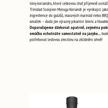
tóny koriandru, které celkovou chuť příjemně ozvlášt
Trinidad Scorpion Moruga Koriandr je vynikající jak
ingredience do gulášů, masových marinád nebo BB
omáček – dodá jim výrazný pikantní šmrnc a hloubku
Doporučujeme dávkovat opatrně, zejména pok
omáčku ochutnáte samostatně na jazyku…
bud
potřebovat ledovou zmrzlinu na zklidnění ohně!