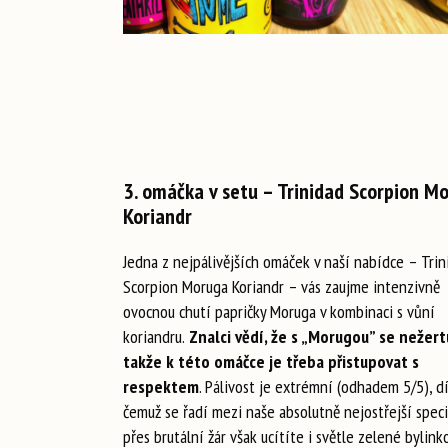
3. omáčka v setu – Trinidad Scorpion M
Koriandr
Jedna z nejpálivějších omáček v naší nabídce – Trin
Scorpion Moruga Koriandr – vás zaujme intenzivně
ovocnou chutí papričky Moruga v kombinaci s vůní
koriandru.
Znalci vědí, že s „Morugou” se nežert
takže k této omáčce je třeba přistupovat s
respektem
. Pálivost je extrémní (odhadem 5/5), d
čemuž se řadí mezi naše absolutně nejostřejší specia
přes brutální žár však ucítíte i světle zelené bylink