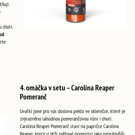
ňují.
o
Q
 chuti.
ud
ete
4. omáčka v setu – Carolina Reaper
Pomeranč
Uvařili jsme pro vás doslova peklo ve skleničce, které je
zvýrazněno lahodnou pomerančovou vůní i chutí.
Carolina Reaper Pomeranč staví na papričce Carolina
Reaper, která si drží světové prvenství jako nejpálivější