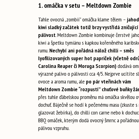
1. omáčka v setu – Meltdown Zombie
Tahle ovocná „zombií” omáčka klame tělem –
jahod
kiwi sladký začátek totiž brzy vystřídá zničující
pálivost
. Meltdown Zombie kombinuje čerstvé jaho
kiwi a špetku tymiánu s kapkou kořeněného karibs
rumu.
Nechybí ani pořádná nálož chilli – směs
lyofilizovaných super hot papriček (včetně odr
Carolina Reaper či Moruga Scorpion)
dodává om
výrazné palivo o pálivosti cca 4/5. Nejprve ucítíte s
ovoce a aroma rumu, ale
po pár vteřinách vám
Meltdown Zombie “rozpustí” chuťové buňky žá
přes tuhle ďábelskou proměnu má omáčka skvělou 
dochuť. Báječně se hodí k pečenému masu (zkuste s 
glazovat žebírka), do chilli con carne nebo k dochu
BBQ omáček, kterým dodá ovocný šmrnc a pořádnou
pálivou vzpruhu.