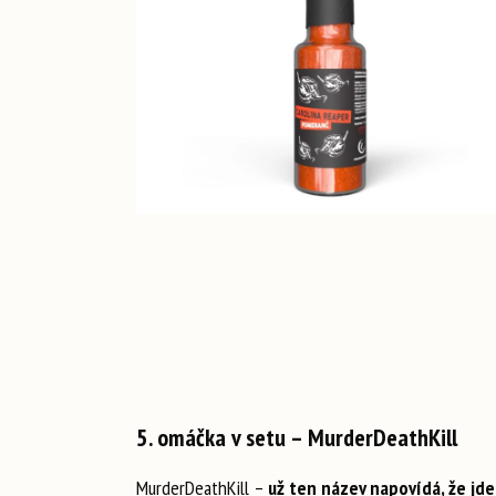
5. omáčka v setu – MurderDeathKill
MurderDeathKill –
už ten název napovídá, že jde