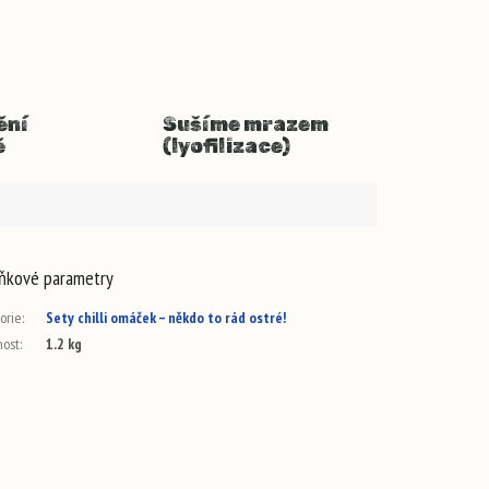
ění
Sušíme mrazem
ě
(lyofilizace)
ňkové parametry
orie
:
Sety chilli omáček – někdo to rád ostré!
ost
:
1.2 kg