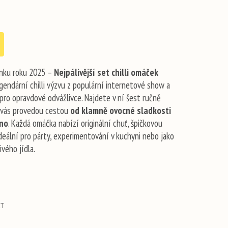
vinku roku 2025 –
Nejpálivější set chilli omáček
gendární chilli výzvu z populární internetové show a
pro opravdové odvážlivce. Najdete v ní šest ručně
é vás provedou cestou
od klamně ovocné sladkosti
rno
. Každá omáčka nabízí originální chuť, špičkovou
ideální pro párty, experimentování v kuchyni nebo jako
vého jídla.
ET