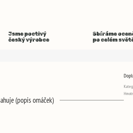
Jsme poctivý
Sbíráme ocen
český výrobce
po celém svět
Dopl
Kateg
Hmotn
sahuje (popis omáček)