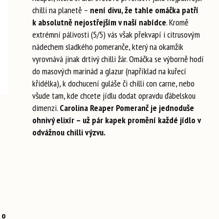
chilli na planetě –
není divu, že tahle omáčka patří
k absolutně nejostřejším v naší nabídce
. Kromě
extrémní pálivosti (5/5) vás však překvapí i citrusovým
nádechem sladkého pomeranče, který na okamžik
vyrovnává jinak drtivý chilli žár. Omáčka se výborně hodí
do masových marinád a glazur (například na kuřecí
křidélka), k dochucení guláše či chilli con carne, nebo
všude tam, kde chcete jídlu dodat opravdu ďábelskou
dimenzi.
Carolina Reaper Pomeranč je jednoduše
ohnivý elixír – už pár kapek promění každé jídlo v
odvážnou chilli výzvu.
 o