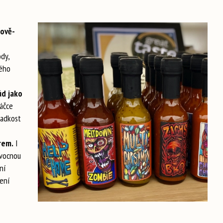
ově-
dy,
kého
ůd jako
áčce
ladkost
rem.
I
ovocnou
ní
cení