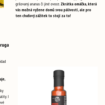
grilovaný ananas či jiné ovoce.
Zkrátka omáčka, která
vás možná vyžene domů svou pálivostí, ale pro
ten chuťový zážitek to stojí za to!
oruga
idad
uje,
íky
lity. I
ové