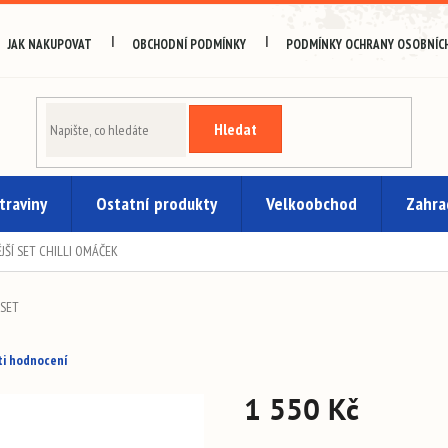
JAK NAKUPOVAT
OBCHODNÍ PODMÍNKY
PODMÍNKY OCHRANY OSOBNÍCH
Hledat
traviny
Ostatní produkty
Velkoobchod
Zahra
ĚJŠÍ SET CHILLI OMÁČEK
SET
i hodnocení
1 550 Kč
Měrná