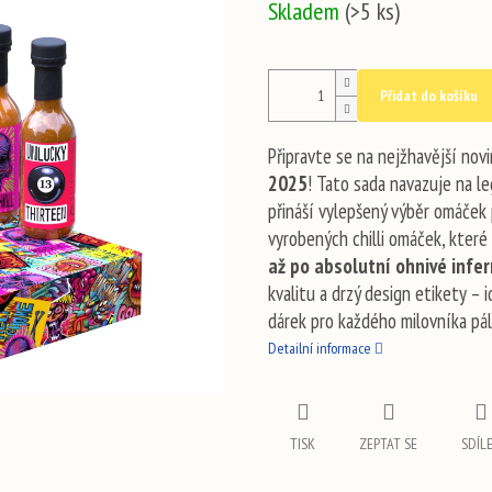
Skladem
(>5 ks)
cena:
Přidat do košíku
Připravte se na nejžhavější no
2025
! Tato sada navazuje na le
přináší vylepšený výběr omáček 
vyrobených chilli omáček, kter
až po absolutní ohnivé infe
kvalitu a drzý design etikety – 
dárek pro každého milovníka páli
Detailní informace
TISK
ZEPTAT SE
SDÍL