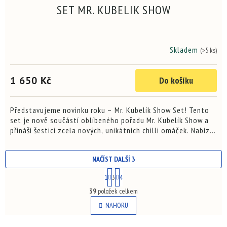
SET MR. KUBELIK SHOW
Skladem
(>5 ks)
Průměrné
hodnocení
produktu
1 650 Kč
Do košíku
je
3,8
z
5
Představujeme novinku roku – Mr. Kubelík Show Set! Tento
hvězdiček.
set je nově součástí oblíbeného pořadu Mr. Kubelík Show a
přináší šestici zcela nových, unikátních chilli omáček. Nabízí
vše od sladké ovocné svěžesti až po ničivou...
NAČÍST DALŠÍ 3
S
1
3
4
t
O
r
39
položek celkem
v
á
l
NAHORU
n
á
k
o
d