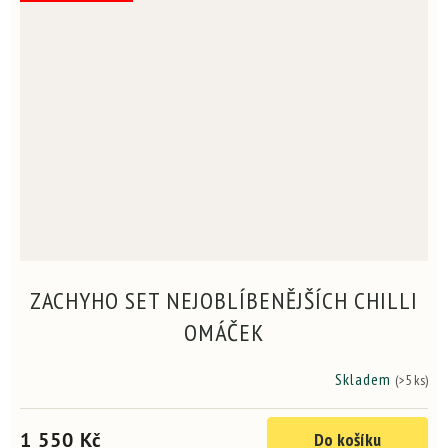
ZACHYHO SET NEJOBLÍBENĚJŠÍCH CHILLI
OMÁČEK
Skladem
(>5 ks)
Průměrné
hodnocení
produktu
1 550 Kč
Do košíku
je