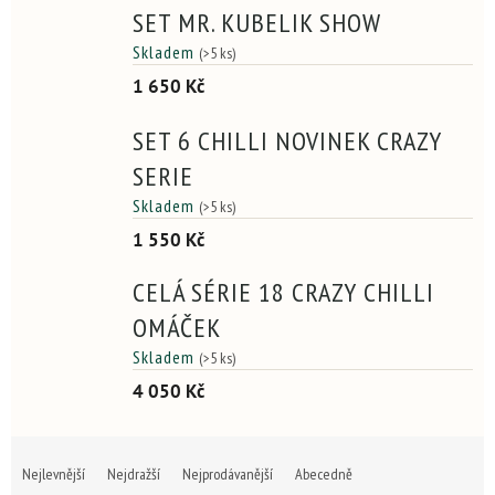
SET MR. KUBELIK SHOW
Skladem
(>5 ks)
1 650 Kč
SET 6 CHILLI NOVINEK CRAZY
SERIE
Skladem
(>5 ks)
1 550 Kč
CELÁ SÉRIE 18 CRAZY CHILLI
OMÁČEK
Skladem
(>5 ks)
4 050 Kč
Ř
a
Nejlevnější
Nejdražší
Nejprodávanější
Abecedně