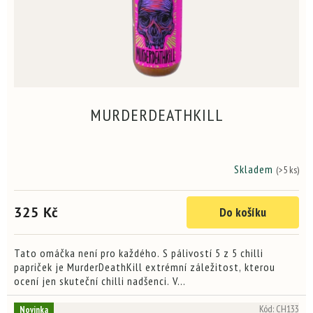
MURDERDEATHKILL
Skladem
(>5 ks)
Průměrné
hodnocení
produktu
325 Kč
Do košíku
je
3,9
z
5
Tato omáčka není pro každého. S pálivostí 5 z 5 chilli
hvězdiček.
papriček je MurderDeathKill extrémní záležitost, kterou
ocení jen skuteční chilli nadšenci. V...
Kód:
CH133
Novinka