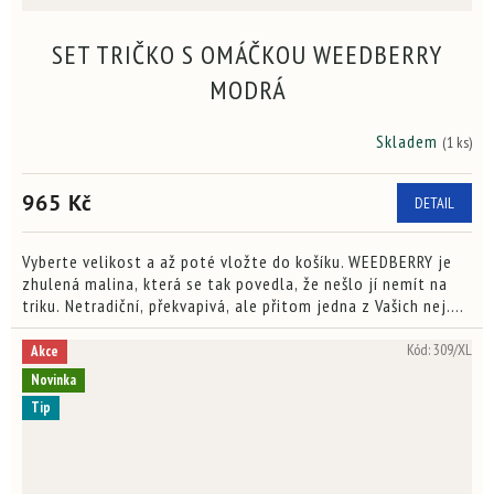
SET TRIČKO S OMÁČKOU WEEDBERRY
MODRÁ
Skladem
(1 ks)
965 Kč
DETAIL
Vyberte velikost a až poté vložte do košíku. WEEDBERRY je
zhulená malina, která se tak povedla, že nešlo jí nemít na
triku. Netradiční, překvapivá, ale přitom jedna z Vašich nej.
Víš co.
Kód:
309/XL
Akce
Novinka
Tip