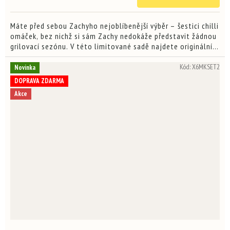
4,0
z
5
Máte před sebou Zachyho nejoblíbenější výběr – šestici chilli
hvězdiček.
omáček, bez nichž si sám Zachy nedokáže představit žádnou
grilovací sezónu. V této limitované sadě najdete originální
chuťové zážitky různých stupňů pálivosti,...
Kód:
X6MKSET2
Novinka
DOPRAVA ZDARMA
Akce