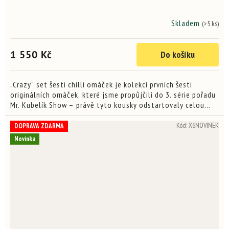
Skladem
(>5 ks)
Průměrné
hodnocení
produktu
1 550 Kč
Do košíku
je
3,9
z
5
„Crazy” set šesti chilli omáček je kolekcí prvních šesti
hvězdiček.
originálních omáček, které jsme propůjčili do 3. série pořadu
Mr. Kubelík Show – právě tyto kousky odstartovaly celou
naši sérii CRAZY omáček.. Tahle sada je pro odvážné...
Kód:
X6NOVINEK
DOPRAVA ZDARMA
Novinka