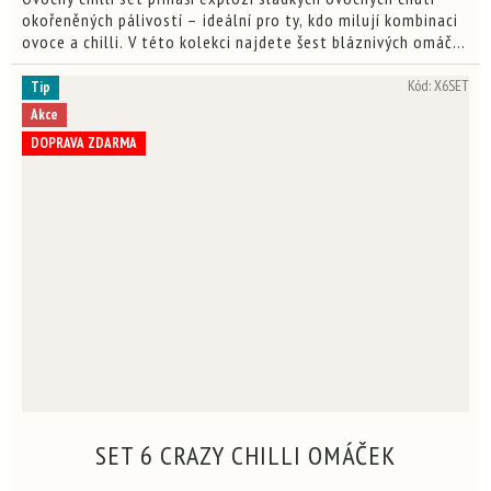
hvězdiček.
okořeněných pálivostí – ideální pro ty, kdo milují kombinaci
ovoce a chilli. V této kolekci najdete šest bláznivých omáček
ze série “Crazy”, kde se mísí lesní...
Kód:
X6SET
Tip
Akce
DOPRAVA ZDARMA
SET 6 CRAZY CHILLI OMÁČEK