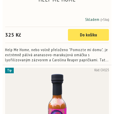
Skladem
(>5 ks)
Průměrné
hodnocení
produktu
325 Kč
Do košíku
je
3,9
z
5
Help Me Home, nebo volně přeloženo "Pomozte mi domu", je
hvězdiček.
extrémně pálivá ananasovo-marakujová omáčka s
lyofilizovaným zázvorem a Carolina Reaper papričkami. Tato
omáčka je určena pro pravé chilli maniaky, kteří hledají...
Kód:
CH125
Tip