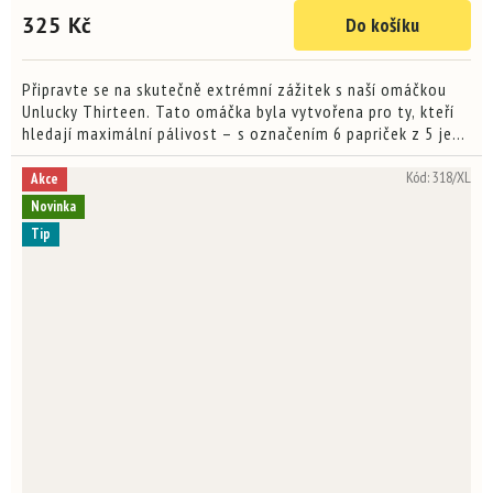
produktu
325 Kč
Do košíku
je
3,9
z
5
Připravte se na skutečně extrémní zážitek s naší omáčkou
hvězdiček.
Unlucky Thirteen. Tato omáčka byla vytvořena pro ty, kteří
hledají maximální pálivost – s označením 6 papriček z 5 je
to opravdu výzva pro chilli maniaky. Spojení...
Kód:
318/XL
Akce
Novinka
Tip