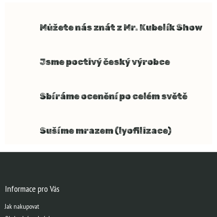
v
a
á
c
n
í
Můžete nás znát z Mr. Kubelík Show
í
p
r
v
Jsme poctivý český výrobce
k
y
v
ý
Sbíráme ocenění po celém světě
p
i
s
u
Sušíme mrazem (lyofilizace)
Z
á
p
a
Informace pro Vás
t
Jak nakupovat
í