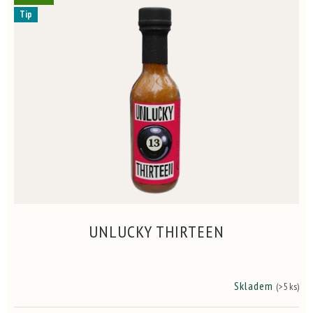
Tip
UNLUCKY THIRTEEN
Skladem
(>5 ks)
Průměrné
hodnocení