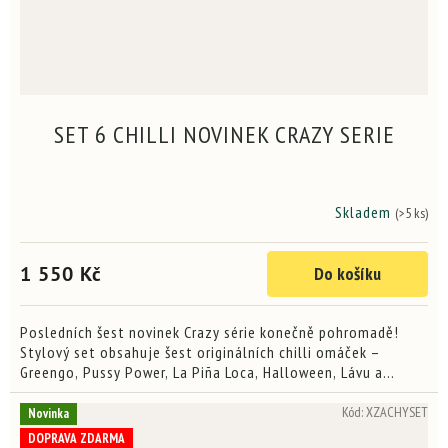
SET 6 CHILLI NOVINEK CRAZY SERIE
Skladem
(>5 ks)
1 550 Kč
Do košíku
Posledních šest novinek Crazy série konečně pohromadě!
Stylový set obsahuje šest originálních chilli omáček –
Greengo, Pussy Power, La Piña Loca, Halloween, Lávu a
Unlucky Thirteen. Šest jedinečných chutí, šest bláznivých...
Kód:
XZACHYSET
Novinka
DOPRAVA ZDARMA