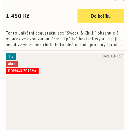
1 450 Kč
Do košíku
Tento unikátní degustační set “Sweet & Chilli” obsahuje 6
omáček ve dvou variantách: tři pálivé bestsellery a tři jejich
nepálivé verze bez chilli. Je to ideální sada pro páry či rodiny,
kde někdo miluje ostré a jiný dává...
Kód:
X6MKSET
Tip
Akce
DOPRAVA ZDARMA