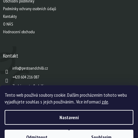
Obchodní podmínky
Podmínky ochrany osobních údajů
Kontakty
O NÁS
Hodnocení obchodu
Kontakt
info
@
pestoandchilli.cz
+420 604 216 087
Zach´s pesto & chilli
Tento web používá soubory cookie. Dalším procházením tohoto webu
vyjadřujete souhlas s jejich používáním.. Více informací
zde
.
Vytvořil Shoptet
Nastavení
Copyright 2026
Zach's pesto & chilli s.r.o.
. Všechna práva vyhrazena.
Upravit
Odmítnout
Souhlasím
nastavení cookies