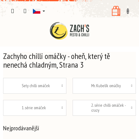
Přejít
NÁKUPNÍ
na
obsah
KOŠÍK
Zachyho chilli omáčky - oheň, který tě
nenechá chladným
, Strana 3
Sety chilli omáček
Mr. Kubelík omáčky
2. série chilli omáček -
1. série omáček
crazy
Nejprodávanější