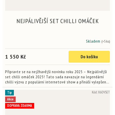
NEJPÁLIVĚJŠÍ SET CHILLI OMÁČEK
Skladem
(>5 ks)
Průměrné
hodnocení
produktu
1 550 Kč
Do košíku
je
3,8
z
5
Připravte se na nejžhavější novinku roku 2025 – Nejpálivější
hvězdiček.
set chilli omáček 2025! Tato sada navazuje na legendární
chilli výzvu z populární internetové show a přináší vylepšený
výběr omáček pro opravdové odvážlivce. Najdete...
Kód:
X6OVSET
Tip
Akce
DOPRAVA ZDARMA